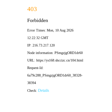
草民影院
🔍
搜影视、艺人...
电影
电视剧
综艺
动漫
🌾 草民影院
/
乡野首页
/
热播推荐
‹
›